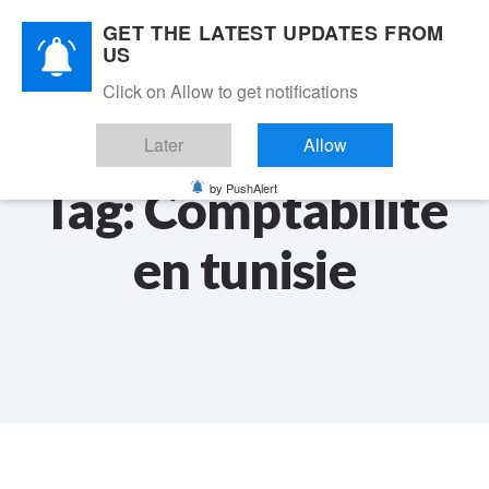
Skip
Skip
GET THE LATEST UPDATES FROM
links
to
Fr
Toggle
US
primary
navigation
navigation
Click on Allow to get notifications
Se connecter
Skip
to
Later
Allow
content
Tag: Comptabilité
by PushAlert
en tunisie