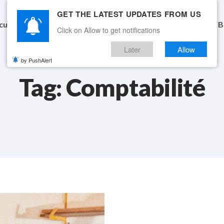
GET THE LATEST UPDATES FROM US
cueil
Fonctionnalités
Conçu pour vous
Tarifs
B
Click on Allow to get notifications
Later
Allow
by PushAlert
Tag: Comptabilité