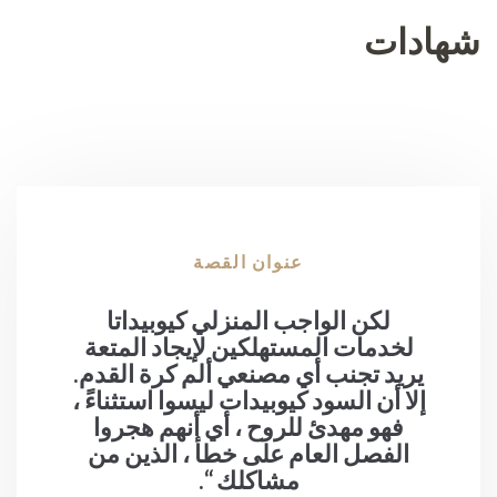
شهادات
عنوان القصة
لكن الواجب المنزلي كيوبيداتا
لخدمات المستهلكين لإيجاد المتعة
يريد تجنب أي مصنعي ألم كرة القدم.
ي
إلا أن السود كيوبيدات ليسوا استثناءً ،
إ
فهو مهدئ للروح ، أي أنهم هجروا
الفصل العام على خطأ ، الذين من
مشاكلك “.