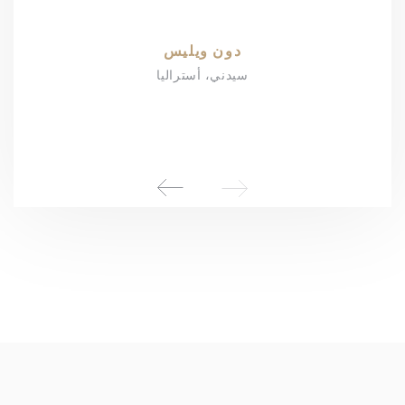
دون ويليس
سيدني، أستراليا