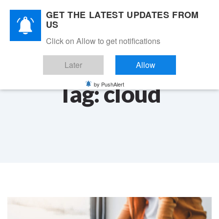
Skip
Skip
GET THE LATEST UPDATES FROM
links
to
Fr
Toggle
US
primary
navigation
navigation
Click on Allow to get notifications
Se connecter
Skip
to
Later
Allow
content
Tag: cloud
by PushAlert