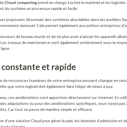
 de
Cloud computing
prend en charge à la fois le matériel et les logiciels
nt du système un processus rapide et facile.
eurs proposent désormais des systèmes abordables dans les modèles Saa
abonnement mensuel. Cela permet également aux petites entreprises d’avo
erveurs de bureau lourds et de ne plus avoir à laisser les appareils allum
é. Les travaux de maintenance sont également entièrement sous la respon
ligne .
 constante et rapide
e de ressources humaines de votre entreprise peuvent changer en raison
ifie que votre logiciel doit également faire l’objet de mises à jour.
au, ces améliorations sont apportées directement sur Internet. En utili
 des adaptations ou pour des améliorations spécifiques, vous n’avez pas 
êts. Car tout se passe de manière simple et efficace.
er d’une solution Cloud pour gérer la paie, les données d’admission et de
 toute l’équipe.