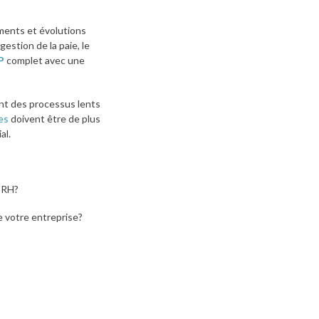
ments et évolutions
estion de la paie, le
P
complet avec une
ent des processus lents
es
doivent être de plus
al.
 RH?
e votre entreprise?