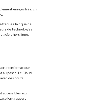
ablement enregistrés. En
e.
 attaques fait que de
seurs de technologies
giciels hors ligne.
ucture informatique
nt au passé. Le Cloud
t avec des coûts
t accessibles aux
excellent rapport