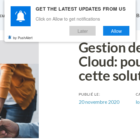
GET THE LATEST UPDATES FROM US
cueil
Fonctionnalités
Conçu pour vous
Tarifs
B
Click on Allow to get notifications
Later
Allow
by PushAlert
Gestion de
Cloud: po
cette solu
PUBLIÉ LE:
C
20 novembre 2020
lo