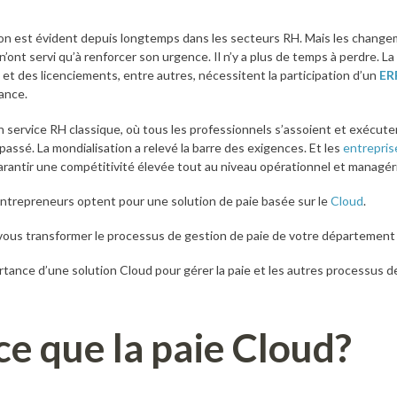
on est évident depuis longtemps dans les secteurs RH. Mais les change
nt servi qu’à renforcer son urgence. Il n’y a plus de temps à perdre. La g
et des licenciements, entre autres, nécessitent la participation d’un
ER
tance.
’un service RH classique, où tous les professionnels s’assoient et exécut
assé. La mondialisation a relevé la barre des exigences. Et les
entrepris
arantir une compétitivité élevée tout au niveau opérationnel et managéri
’entrepreneurs optent pour une solution de paie basée sur le
Cloud
.
ous transformer le processus de gestion de paie de votre département
ortance d’une solution Cloud pour gérer la paie et les autres processus d
ce que la paie Cloud?