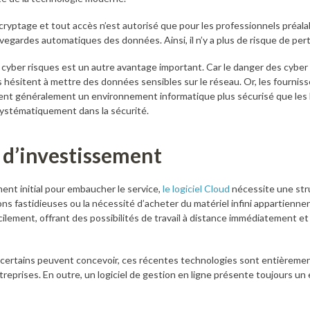
cryptage et tout accès n’est autorisé que pour les professionnels préal
vegardes automatiques des données. Ainsi, il n’y a plus de risque de pert
 cyber risques est un autre avantage important. Car le danger des cyber
hésitent à mettre des données sensibles sur le réseau. Or, les fournis
ent généralement un environnement informatique plus sécurisé que les lo
 systématiquement dans la sécurité.
t d’investissement
nt initial pour embaucher le service,
le logiciel Cloud
nécessite une str
ons fastidieuses ou la nécessité d’acheter du matériel infini appartienne
acilement, offrant des possibilités de travail à distance immédiatement e
certains peuvent concevoir, ces récentes technologies sont entièremen
eprises. En outre, un logiciel de gestion en ligne présente toujours un 