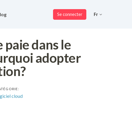
log
Se connecter
Fr
 paie dans le
urquoi adopter
tion?
ATÉGORIE:
giciel cloud