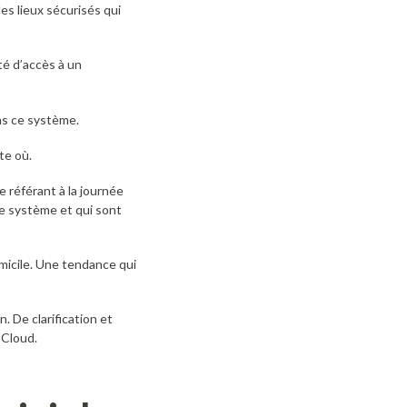
es lieux sécurisés qui
é d’accès à un
ans ce système.
te où.
e référant à la journée
 le système et qui sont
micile. Une tendance qui
n. De clarification et
 Cloud.