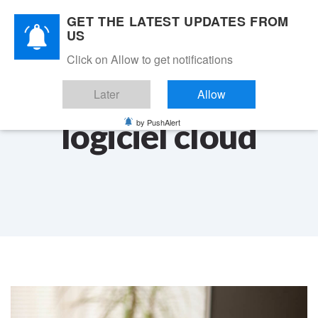
Skip
Skip
GET THE LATEST UPDATES FROM
links
to
Fr
Toggle
US
primary
navigation
navigation
Click on Allow to get notifications
Se connecter
Skip
to
Later
Allow
content
logiciel cloud
by PushAlert