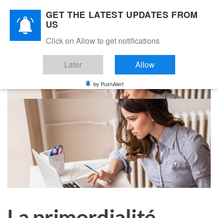
Skip
Skip
GET THE LATEST UPDATES FROM
links
to
Fr
Toggle
US
primary
navigation
navigation
Click on Allow to get notifications
Se connecter
Skip
to
Later
Allow
content
by PushAlert
La primordialité